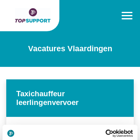
Vacatures Vlaardingen
Taxichauffeur
leerlingenvervoer
alarm
15-20 uur