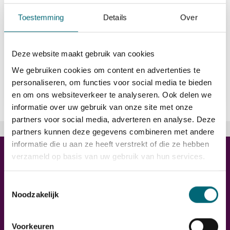
directions_car
B
Toestemming
Details
Over
euro_symbol
15,52 - 18,00
Deze website maakt gebruik van cookies
We gebruiken cookies om content en advertenties te
Bekijk vacature
east
personaliseren, om functies voor social media te bieden
en om ons websiteverkeer te analyseren. Ook delen we
informatie over uw gebruik van onze site met onze
partners voor social media, adverteren en analyse. Deze
Trainingen
partners kunnen deze gegevens combineren met andere
informatie die u aan ze heeft verstrekt of die ze hebben
verzameld op basis van uw gebruik van hun services.
Toestemmingsselectie
Noodzakelijk
Voorkeuren