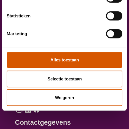
Onze diensten
Statistieken
Taxichauffeur worden?
Marketing
Aanmelden opleiding personenvervoer
Direct solliciteren
Vacatures
Alles toestaan
Artikelen
Selectie toestaan
Voor werkgevers
Volg ons online
Weigeren
Contactgegevens