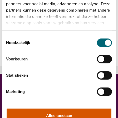
partners voor social media, adverteren en analyse. Deze
partners kunnen deze gegevens combineren met andere
informatie die u aan ze heeft verstrekt of die ze hebben
Ook taxichauffeur worden?
verzameld op basis van uw gebruik van hun services.
Vraag direct
meer informatie
aan of
meld je aan
voor de
taxiopleiding.
Toestemmingsselectie
“Samen kom je verder, samen op
Noodzakelijk
weg!”
Voorkeuren
Trainingen
Statistieken
Marketing
Alles toestaan