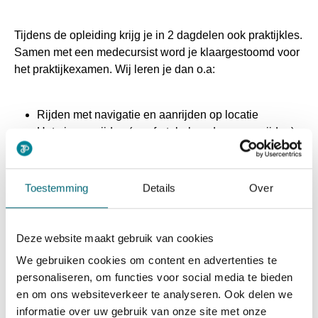
Tijdens de opleiding krijg je in 2 dagdelen ook praktijkles.
Samen met een medecursist word je klaargestoomd voor
het praktijkexamen. Wij leren je dan o.a:
Rijden met navigatie en aanrijden op locatie
Het nieuwe rijden (comfortabel en duurzaam rijden)
Rijklaar controle en schadepreventie
Omgaan met specifieke doelgroepen
Stuurcorrecties
Toestemming
Details
Over
In ongeveer 85 minuten wordt het praktijkexamen
Deze website maakt gebruik van cookies
afgenomen door een examinator van het CBR. Als je het
We gebruiken cookies om content en advertenties te
examen succesvol hebt afgerond, dan ben je een
personaliseren, om functies voor social media te bieden
bevoegd taxichauffeur!
en om ons websiteverkeer te analyseren. Ook delen we
informatie over uw gebruik van onze site met onze