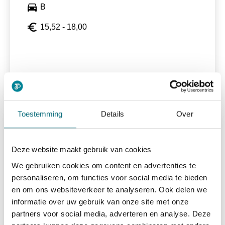
directions_car
B
euro_symbol
15,52 - 18,00
Bekijk vacature
east
Toestemming
Details
Over
Taxichauffeur
Deze website maakt gebruik van cookies
We gebruiken cookies om content en advertenties te
personaliseren, om functies voor social media te bieden
alarm
15-40 uur
en om ons websiteverkeer te analyseren. Ook delen we
directions_car
Rijbewijs B
informatie over uw gebruik van onze site met onze
partners voor social media, adverteren en analyse. Deze
euro_symbol
15,52 - 18,00