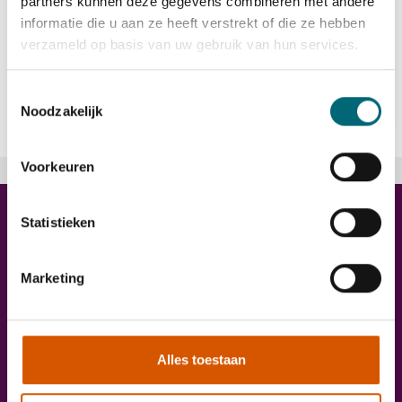
partners kunnen deze gegevens combineren met andere
informatie die u aan ze heeft verstrekt of die ze hebben
verzameld op basis van uw gebruik van hun services.
Bekijk vacature
east
Toestemmingsselectie
Noodzakelijk
Voorkeuren
Trainingen
Statistieken
Marketing
Alles toestaan
Onze diensten