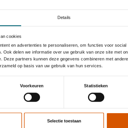
Details
15-40 uur
Rijbewijs B
van cookies
15,52 - 18,00
ent en advertenties te personaliseren, om functies voor social
. Ook delen we informatie over uw gebruik van onze site met on
e. Deze partners kunnen deze gegevens combineren met andere i
erzameld op basis van uw gebruik van hun services.
Bekijk vacature
east
Voorkeuren
Statistieken
Selectie toestaan
Opleidingen
Personenvervoer