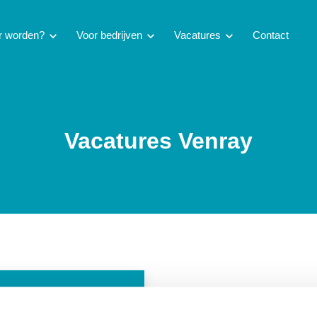
ur worden?
chevron_right
Voor bedrijven
chevron_right
Vacatures
chevron_right
Contact
Vacatures Venray
xichauffeur