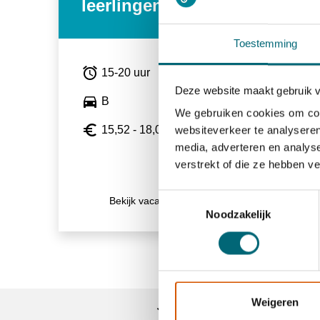
leerlingenvervoer
Toestemming
alarm
alarm
15-20 uur
directions_car
Deze website maakt gebruik 
directions_car
B
euro_symbol
We gebruiken cookies om cont
euro_symbol
15,52 - 18,00
websiteverkeer te analyseren
media, adverteren en analys
verstrekt of die ze hebben v
Toestemmingsselectie
Bekijk vacature
east
Noodzakelijk
Weigeren
Trainingen