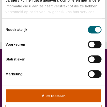
partners kunnen deze gegevens combineren met andere
informatie die u aan ze heeft verstrekt of die ze hebben
verzameld op basis van uw gebruik van hun services.
Bekijk vacature
east
Toestemmingsselectie
Noodzakelijk
Voorkeuren
Statistieken
Marketing
Alles toestaan
Onze diensten