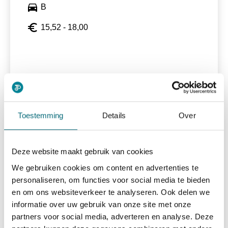
directions_car
B
euro_symbol
15,52 - 18,00
Bekijk vacature
east
Toestemming
Details
Over
Taxichauffeur
Deze website maakt gebruik van cookies
We gebruiken cookies om content en advertenties te
personaliseren, om functies voor social media te bieden
alarm
15-40 uur
en om ons websiteverkeer te analyseren. Ook delen we
directions_car
Rijbewijs B
informatie over uw gebruik van onze site met onze
partners voor social media, adverteren en analyse. Deze
euro_symbol
15,52 - 18,00