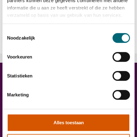
partners kunnen deze gegevens combineren met andere
informatie die u aan ze heeft verstrekt of die ze hebben
verzameld op basis van uw gebruik van hun services.
Bekijk vacature
east
Toestemmingsselectie
Noodzakelijk
Voorkeuren
Trainingen
Statistieken
Marketing
Alles toestaan
Onze diensten