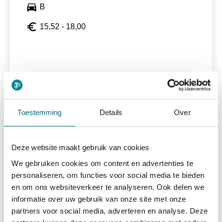
directions_car
B
euro_symbol
15,52 - 18,00
Bekijk vacature
east
Toestemming
Details
Over
Taxichauffeur
Deze website maakt gebruik van cookies
We gebruiken cookies om content en advertenties te
personaliseren, om functies voor social media te bieden
alarm
15-40 uur
en om ons websiteverkeer te analyseren. Ook delen we
directions_car
Rijbewijs B
informatie over uw gebruik van onze site met onze
partners voor social media, adverteren en analyse. Deze
euro_symbol
15,52 - 18,00