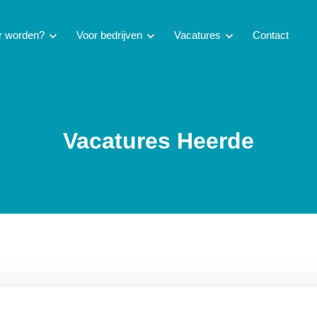
ur worden?
chevron_right
Voor bedrijven
chevron_right
Vacatures
chevron_right
Contact
Vacatures Heerde