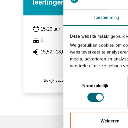
leerlingenvervoer
Toestemming
alarm
15-20 uur
Deze website maakt gebruik 
directions_car
B
We gebruiken cookies om cont
euro_symbol
15,52 - 18,00
websiteverkeer te analyseren
media, adverteren en analys
verstrekt of die ze hebben v
Toestemmingsselectie
Bekijk vacature
east
Noodzakelijk
Weigeren
Trainingen