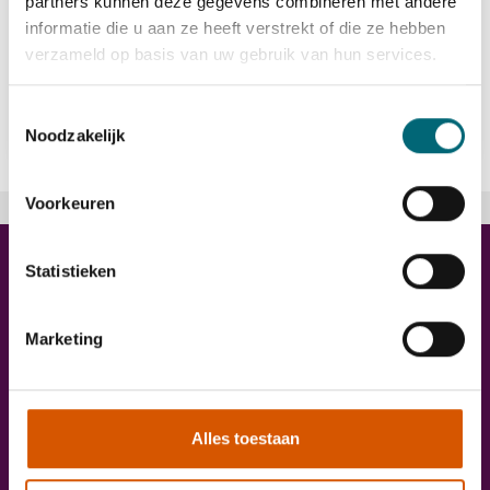
partners kunnen deze gegevens combineren met andere
informatie die u aan ze heeft verstrekt of die ze hebben
verzameld op basis van uw gebruik van hun services.
Bekijk vacature
east
Toestemmingsselectie
Noodzakelijk
Voorkeuren
Trainingen
Statistieken
Marketing
Alles toestaan
Onze diensten