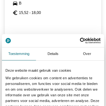
directions_car
B
euro_symbol
15,52 - 18,00
Bekijk vacature
east
Toestemming
Details
Over
Taxichauffeur
Deze website maakt gebruik van cookies
We gebruiken cookies om content en advertenties te
personaliseren, om functies voor social media te bieden
alarm
15-40 uur
en om ons websiteverkeer te analyseren. Ook delen we
directions_car
Rijbewijs B
informatie over uw gebruik van onze site met onze
partners voor social media, adverteren en analyse. Deze
euro_symbol
15,52 - 18,00