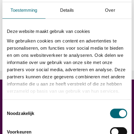
directions_car
B
Toestemming
Details
Over
euro_symbol
15,52 - 18,00
Deze website maakt gebruik van cookies
We gebruiken cookies om content en advertenties te
Bekijk vacature
east
personaliseren, om functies voor social media te bieden
en om ons websiteverkeer te analyseren. Ook delen we
informatie over uw gebruik van onze site met onze
partners voor social media, adverteren en analyse. Deze
partners kunnen deze gegevens combineren met andere
informatie die u aan ze heeft verstrekt of die ze hebben
verzameld op basis van uw gebruik van hun services.
Toestemmingsselectie
Noodzakelijk
Voorkeuren