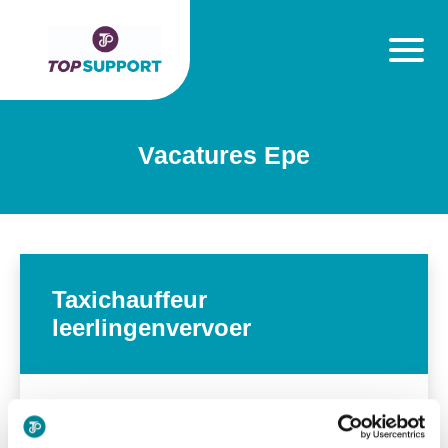
Vacatures Epe
Taxichauffeur
leerlingenvervoer
alarm
15-20 uur