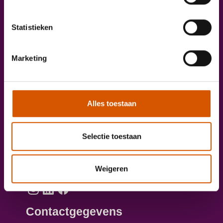
Onze diensten
Statistieken
Taxichauffeur worden?
Marketing
Aanmelden opleiding personenvervoer
Direct solliciteren
Vacatures
Alles toestaan
Artikelen
Selectie toestaan
Voor werkgevers
Volg ons online
Weigeren
Contactgegevens