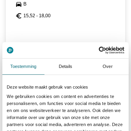
directions_car
B
euro_symbol
15,52 - 18,00
Bekijk vacature
east
Toestemming
Details
Over
Taxichauffeur
Deze website maakt gebruik van cookies
We gebruiken cookies om content en advertenties te
personaliseren, om functies voor social media te bieden
alarm
15-40 uur
en om ons websiteverkeer te analyseren. Ook delen we
directions_car
Rijbewijs B
informatie over uw gebruik van onze site met onze
partners voor social media, adverteren en analyse. Deze
euro_symbol
15,52 - 18,00