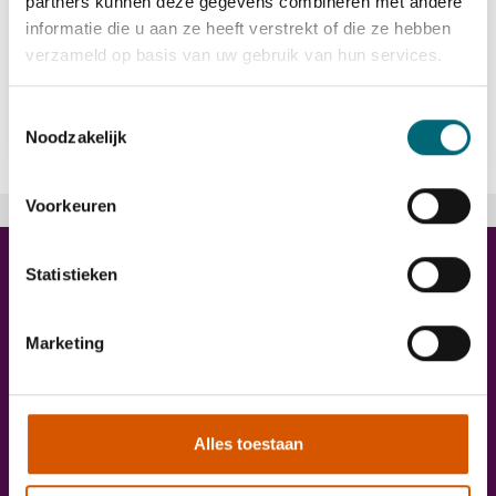
partners kunnen deze gegevens combineren met andere
informatie die u aan ze heeft verstrekt of die ze hebben
verzameld op basis van uw gebruik van hun services.
Bekijk vacature
east
Toestemmingsselectie
Noodzakelijk
Voorkeuren
Trainingen
Statistieken
Marketing
Alles toestaan
Onze diensten