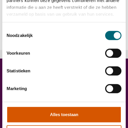
partners kunnen deze gegevens combineren met andere
informatie die u aan ze heeft verstrekt of die ze hebben
verzameld op basis van uw gebruik van hun services.
Bekijk vacature
east
Toestemmingsselectie
Noodzakelijk
Voorkeuren
Trainingen
Statistieken
Marketing
Alles toestaan
Onze diensten