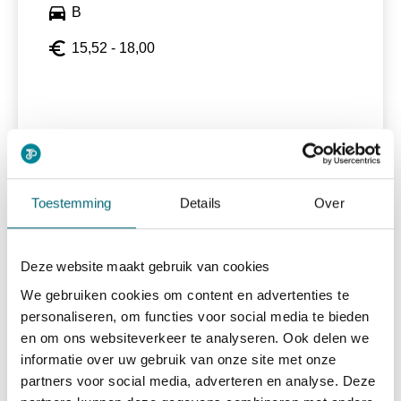
directions_car
B
euro_symbol
15,52 - 18,00
Bekijk vacature
east
Toestemming
Details
Over
Taxichauffeur
Deze website maakt gebruik van cookies
We gebruiken cookies om content en advertenties te
personaliseren, om functies voor social media te bieden
alarm
15-40 uur
en om ons websiteverkeer te analyseren. Ook delen we
directions_car
Rijbewijs B
informatie over uw gebruik van onze site met onze
partners voor social media, adverteren en analyse. Deze
euro_symbol
15,52 - 18,00