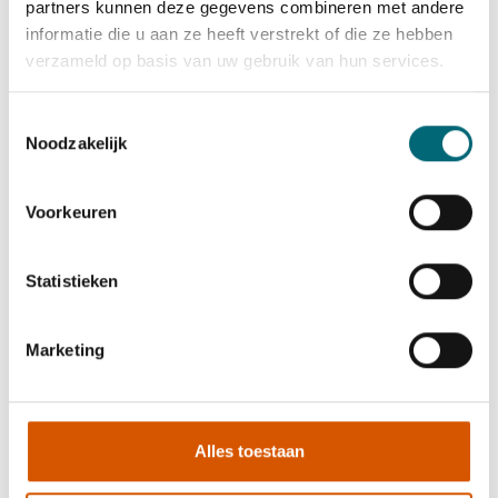
partners kunnen deze gegevens combineren met andere
begeleiden je hierin stap voor stap.
informatie die u aan ze heeft verstrekt of die ze hebben
Solliciteren?
verzameld op basis van uw gebruik van hun services.
We maken graag kennis met je. Solliciteer nu en ontdek
wat wij voor jou kunnen betekenen.
Toestemmingsselectie
Noodzakelijk
Solliciteer direct
Voorkeuren
Statistieken
Marketing
Werving & Selectie
phone
0523-712281
Alles toestaan