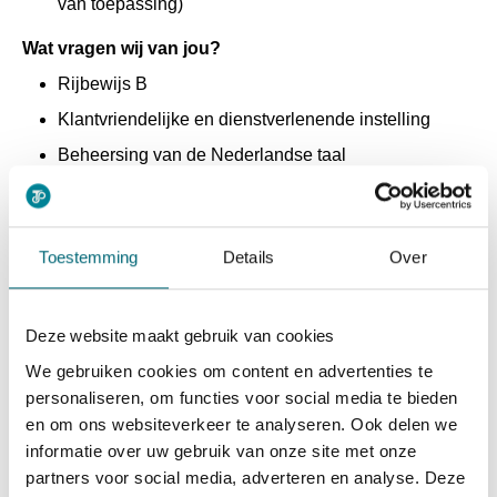
van toepassing)
Wat vragen wij van jou?
Rijbewijs B
Klantvriendelijke en dienstverlenende instelling
Beheersing van de Nederlandse taal
Betrouwbaarheid en een verzorgde uitstraling
Voor wie?
Toestemming
Details
Over
Iedereen met motivatie is welkom. In veel gevallen kun je
in aanmerking komen voor een (gedeeltelijke) vergoeding
van de opleiding. Dit is bijvoorbeeld mogelijk als je:
Deze website maakt gebruik van cookies
• een WIA-, WGA-, WAO-, Wajong-, WW-, Ziektewet- of
bijstandsuitkering ontvangt, aangezien wij
We gebruiken cookies om content en advertenties te
scholingspartner zijn van het UWV
personaliseren, om functies voor social media te bieden
• deelnemer bent aan een 2e spoor- of
en om ons websiteverkeer te analyseren. Ook delen we
outplacementtraject
informatie over uw gebruik van onze site met onze
partners voor social media, adverteren en analyse. Deze
Een VOG en medische keuring zijn verplicht. Wij