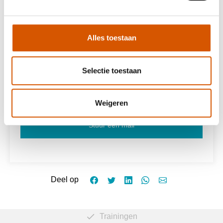
Alles toestaan
Werving & Selectie
Selectie toestaan
phone
0523-712281
Weigeren
Stuur een mail
Deel op
Trainingen