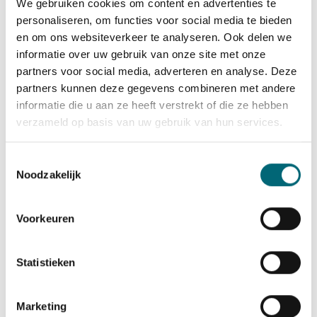
We gebruiken cookies om content en advertenties te
van de opleiding. Dit geldt bijvoorbeeld als je:
personaliseren, om functies voor social media te bieden
• een WIA-, WGA-, WAO-, Wajong-, WW-, Ziektewet- of
en om ons websiteverkeer te analyseren. Ook delen we
bijstandsuitkering ontvangt, aangezien wij
informatie over uw gebruik van onze site met onze
scholingspartner van het UWV zijn
partners voor social media, adverteren en analyse. Deze
• deelnemer bent aan een 2e spoor- of
partners kunnen deze gegevens combineren met andere
outplacementtraject
informatie die u aan ze heeft verstrekt of die ze hebben
Een VOG en medische keuring zijn verplicht. Wij
verzameld op basis van uw gebruik van hun services.
begeleiden je hierin stap voor stap.
Solliciteren?
Toestemmingsselectie
We maken graag kennis met je. Solliciteer nu en vervoer
Noodzakelijk
binnenkort kinderen veilig en vertrouwd naar school.
Voorkeuren
Statistieken
Solliciteer direct
Marketing