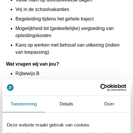
Vrij in de schoolvakanties
Begeleiding tijdens het gehele traject
Mogelijkheid tot (gedeeltelijke) vergoeding van
opleidingskosten
Kans op werken met behoud van uitkering (indien
van toepassing)
Wat vragen wij van jou?
Rijbewijs B
Verantwoordelijkheid en affiniteit met kinderen
Beheersing van de Nederlandse taal
Betrouwbaarheid en een representatieve uitstraling
Toestemming
Details
Over
Voor wie?
Iedereen met motivatie is welkom. In veel gevallen kun je
Deze website maakt gebruik van cookies
in aanmerking komen voor een (gedeeltelijke) vergoeding