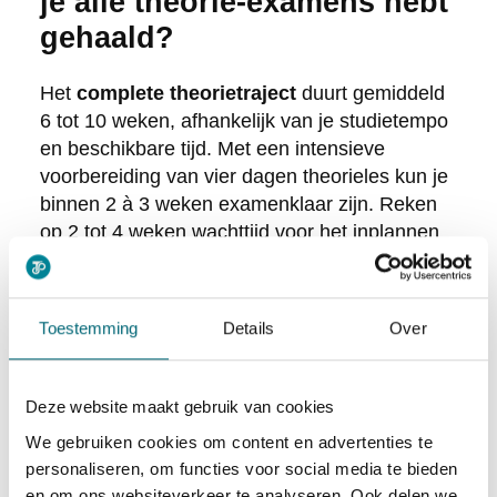
je alle theorie-examens hebt
gehaald?
Het
complete theorietraject
duurt gemiddeld
6 tot 10 weken, afhankelijk van je studietempo
en beschikbare tijd. Met een intensieve
voorbereiding van vier dagen theorieles kun je
binnen 2 à 3 weken examenklaar zijn. Reken
op 2 tot 4 weken wachttijd voor het inplannen
van je CBR-examen.
De voorbereidingstijd verschilt per persoon.
Toestemming
Details
Over
Mensen met eerdere rijervaring of een
transportachtergrond hebben vaak minder
studietijd nodig. Beginnende chauffeurs
Deze website maakt gebruik van cookies
moeten rekenen op 40 tot 60 uur theoriestudie,
We gebruiken cookies om content en advertenties te
verspreid over 6 tot 8 weken, voor een
personaliseren, om functies voor social media te bieden
optimale voorbereiding.
en om ons websiteverkeer te analyseren. Ook delen we