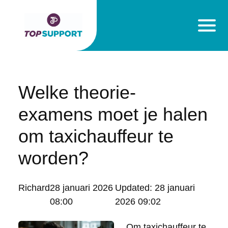
Welke theorie-
examens moet je halen
om taxichauffeur te
worden?
Posted
Richard
28 januari 2026
Updated:
28 januari
by:
08:00
2026 09:02
Om
taxichauffeur te