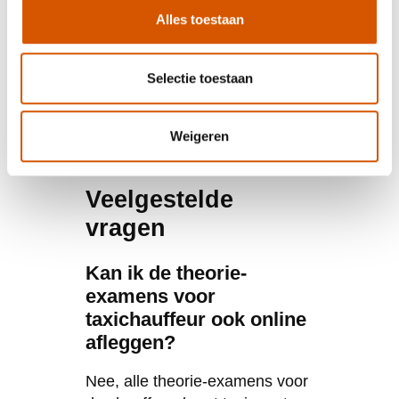
taxichauffeur. Met de juiste voorbereiding en
Alles toestaan
een realistische planning leg je een solide
basis voor je verdere opleiding. Voor
persoonlijke begeleiding bij je opleidingstraject
Selectie toestaan
kun je
contact
met ons opnemen voor een
vrijblijvend gesprek over je mogelijkheden.
Weigeren
Veelgestelde
vragen
Kan ik de theorie-
examens voor
taxichauffeur ook online
afleggen?
Nee, alle theorie-examens voor