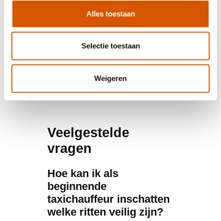
veiligheidsprotocollen, defensief rijden en
Alles toestaan
omgaan met moeilijke situaties. Onze ervaren
instructeurs bereiden je voor op alle aspecten
van het taxiwerk, inclusief risicomanagement
Selectie toestaan
en persoonlijke veiligheid. Voor meer
informatie over onze opleidingsprogramma’s
en begeleiding kun je
contact met ons
Weigeren
opnemen
.
Veelgestelde
vragen
Hoe kan ik als
beginnende
taxichauffeur inschatten
welke ritten veilig zijn?