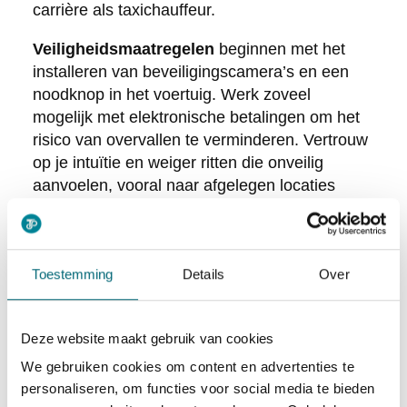
carrière als taxichauffeur.
Veiligheidsmaatregelen
beginnen met het
installeren van beveiligingscamera’s en een
noodknop in het voertuig. Werk zoveel
mogelijk met elektronische betalingen om het
risico van overvallen te verminderen. Vertrouw
op je intuïtie en weiger ritten die onveilig
aanvoelen, vooral naar afgelegen locaties
tijdens late uren.
Defensieve rijtechnieken helpen
verkeersongevallen te voorkomen. Houd
Toestemming
Details
Over
voldoende afstand tot andere voertuigen,
anticipeer op het gedrag van andere
weggebruikers, en neem regelmatig pauzes
Deze website maakt gebruik van cookies
om vermoeidheid tegen te gaan. Plan routes
We gebruiken cookies om content en advertenties te
vooraf om stress en tijdsdruk te verminderen.
personaliseren, om functies voor social media te bieden