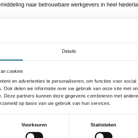
bemiddeling naar betrouwbare werkgevers in heel Nederl
iding met begeleiding bij het aanvragen van de chauffe
lificeerde werkgevers
erdienmogelijkheden en arbeidsvoorwaarden
Details
euringen en VOG-aanvragen
e eerste werkperiode
van cookies
oekt actief naar gekwalificeerde chauffeurs. Door onze 
ent en advertenties te personaliseren, om functies voor social
agkans bij sollicitaties.
Neem contact op
voor meer inf
. Ook delen we informatie over uw gebruik van onze site met on
ties.
e. Deze partners kunnen deze gegevens combineren met andere i
erzameld op basis van uw gebruik van hun services.
elde vragen
Voorkeuren
Statistieken
urt het gemiddeld voordat ik werk vind als