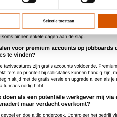
ur via een jobboard?
ieert sterk afhankelijk van je locatie en flexibiliteit. In 
Selectie toestaan
am, Rotterdam en Den Haag vind je vaak binnen 1-2 we
kleinere plaatsen 4-6 weken kan duren. Met de juiste certi
je soms binnen enkele dagen aan de slag.
talen voor premium accounts op jobboards 
es te vinden?
 taxivacatures zijn gratis accounts voldoende. Premium
kfilters en prioriteit bij sollicitaties kunnen handig zijn, m
egin altijd met de gratis versie en upgrade alleen als je 
a functies nodig hebt.
 doen als een potentiële werkgever mij via 
enadert maar verdacht overkomt?
 gevoel en doe altijd onderzoek. Controleer het bedrijf 