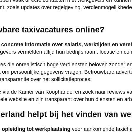
bben vaak directe contacten met werkgevers en kunnen s
nt, zoals updates over regelgeving, verdienmogelijkhede
bare taxivacatures online?
n
concrete informatie over salaris, werktijden en vere
evers vermelden altijd hun bedrijfsnaam, locatie en con
s die onrealistisch hoge verdiensten beloven zonder erv
ct om persoonlijke gegevens vragen. Betrouwbare adverte
transparantie over het sollicitatieproces.
ine via de Kamer van Koophandel en zoek naar reviews v
ele website en zijn transparant over hun diensten en a
land helpt bij het vinden van wer
 opleiding tot werkplaatsing
voor aankomende taxicha