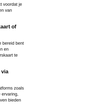
t voordat je
en van
aart of
e bereid bent
en en
rskaart te
 via
atforms zoals
 ervaring,
ijven bieden