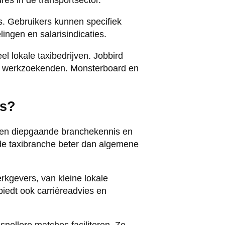
es in de transportsector.
s. Gebruikers kunnen specifiek
ingen en salarisindicaties.
l lokale taxibedrijven. Jobbird
gere werkzoekenden. Monsterboard en
es?
en diepgaande branchekennis en
 de taxibranche beter dan algemene
erkgevers, van kleine lokale
 biedt ook carrièreadvies en