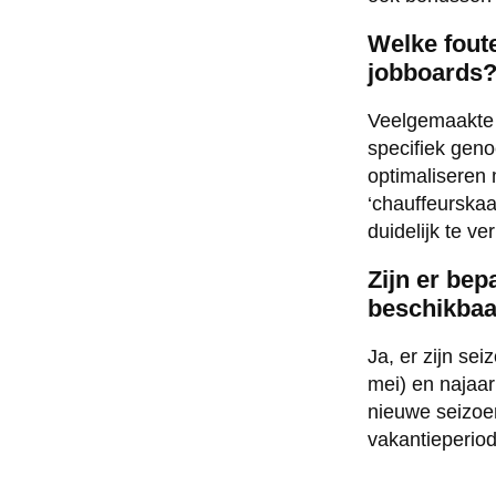
Welke fout
jobboards
Veelgemaakte f
specifiek geno
optimaliseren
‘chauffeurska
duidelijk te v
Zijn er bep
beschikbaa
Ja, er zijn se
mei) en najaa
nieuwe seizoen
vakantieperiod