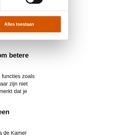
grote steden
Alles toestaan
ken werk,
ficeringen en
om betere
 functies zoals
aar zijn niet
merkt dat je
een
via de Kamer