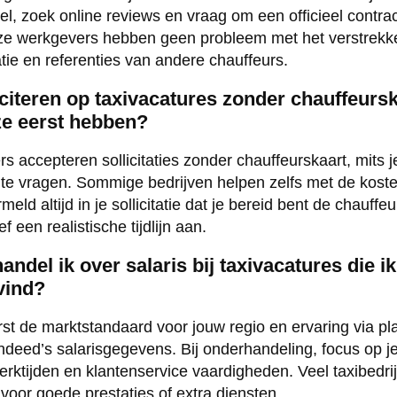
, zoek online reviews en vraag om een officieel contrac
uze werkgevers hebben geen probleem met het verstrekk
atie en referenties van andere chauffeurs.
iciteren op taxivacatures zonder chauffeursk
ze eerst hebben?
s accepteren sollicitaties zonder chauffeurskaart, mits j
 te vragen. Sommige bedrijven helpen zelfs met de kost
eld altijd in je sollicitatie dat je bereid bent de chauffeu
 een realistische tijdlijn aan.
ndel ik over salaris bij taxivacatures die ik
vind?
t de marktstandaard voor jouw regio en ervaring via pl
ndeed’s salarisgegevens. Bij onderhandeling, focus op je
n werktijden en klantenservice vaardigheden. Veel taxibedr
oor goede prestaties of extra diensten.