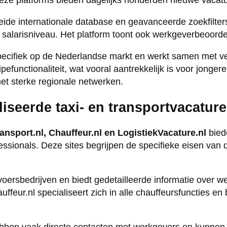
Deze platforms bieden dagelijks honderden nieuwe vacatur
eide internationale database en geavanceerde zoekfilter
n salarisniveau. Het platform toont ook werkgeverbeoordel
pecifiek op de Nederlandse markt en werkt samen met vee
pefunctionaliteit, wat vooral aantrekkelijk is voor jon
et sterke regionale netwerken.
liseerde taxi- en transportvacatur
ansport.nl, Chauffeur.nl en LogistiekVacature.nl
bied
essionals. Deze sites begrijpen de specifieke eisen van
voersbedrijven en biedt gedetailleerde informatie over w
auffeur.nl specialiseert zich in alle chauffeursfuncties en