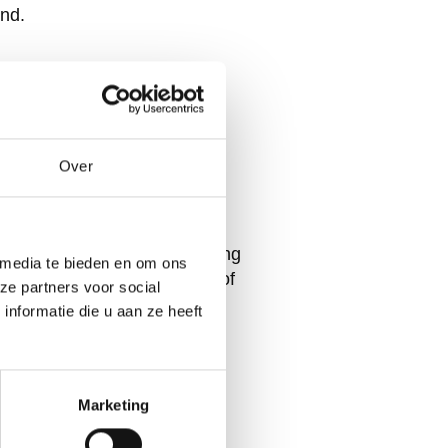
and.
urskaart
Over
grondige screening en training
 media te bieden en om ons
ormatie over onze diensten of
ze partners voor social
nformatie die u aan ze heeft
Marketing