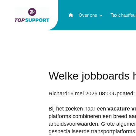
home
Over ons
chevron_right
Taxichauffe
Welke jobboards 
Posted
Richard
16 mei 2026 08:00
Updated
by:
Bij het zoeken naar een
vacature v
platforms combineren een breed aa
arbeidsvoorwaarden. Grote algemene
gespecialiseerde transportplatform