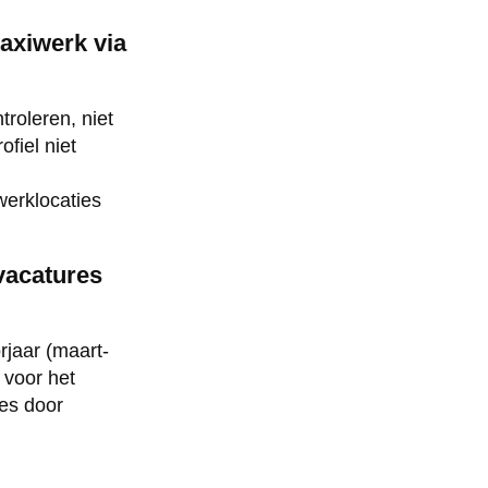
axiwerk via
roleren, niet
fiel niet
werklocaties
ivacatures
rjaar (maart-
 voor het
ies door