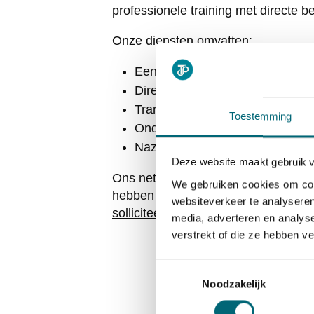
professionele training met directe 
Onze diensten omvatten:
Een complete taxichauffeursople
Directe bemiddeling naar gekwa
Transparante informatie over v
Toestemming
Ondersteuning bij medische k
Nazorg en begeleiding tijdens d
Deze website maakt gebruik 
Ons netwerk van vervoersbedrijven z
We gebruiken cookies om cont
hebben onze kandidaten een hoge sla
websiteverkeer te analyseren
solliciteer direct
op beschikbare posi
media, adverteren en analys
verstrekt of die ze hebben v
Toestemmingsselectie
Veelgest
Noodzakelijk
Hoe lang du