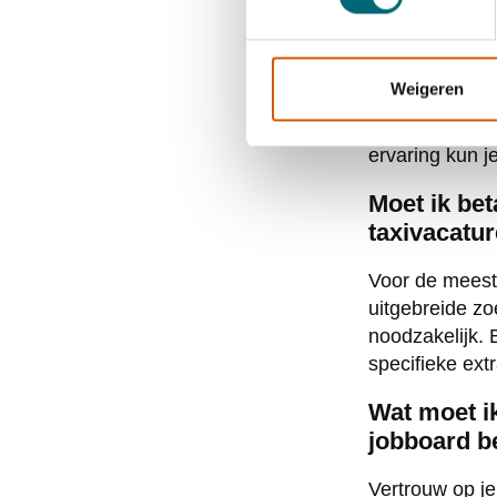
taxichauffe
De zoekduur var
Weigeren
zoals Amsterd
terwijl het in 
ervaring kun 
Moet ik be
taxivacatur
Voor de meeste
uitgebreide zoe
noodzakelijk. B
specifieke extr
Wat moet ik
jobboard b
Vertrouw op je