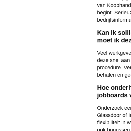
van Koophandel
begint. Serie
bedrijfsinform
Kan ik soll
moet ik de
Veel werkgever
deze snel aan
procedure. Verm
behalen en geef
Hoe onderha
jobboards 
Onderzoek eers
Glassdoor of I
flexibiliteit i
ook bonussen v