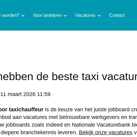
ur worden?
chevron_right
Voor bedrijven
chevron_right
Vacatures
chevron_right
Contact
hebben de beste taxi vacatu
:
11 maart 2026 11:59
oor taxichauffeur
is de keuze van het juiste jobboard c
nbod aan vacatures met betrouwbare werkgevers en tran
 jobboards zoals Indeed en Nationale Vacaturebank bied
s diepere branchekennis leveren.
Bekijk onze vacatures
v