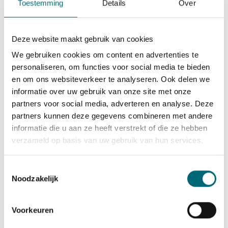
Toestemming
Details
Over
Onze ondersteuning omvat:
Begeleiding bij het complete
Deze website maakt gebruik van cookies
opleidingstraject, inclusief
We gebruiken cookies om content en advertenties te
vergunningsaanvraag
personaliseren, om functies voor social media te bieden
en om ons websiteverkeer te analyseren. Ook delen we
Training over administratieve
informatie over uw gebruik van onze site met onze
verplichtingen en belastingkwesties
partners voor social media, adverteren en analyse. Deze
Professionele plaatsing bij
partners kunnen deze gegevens combineren met andere
gerenommeerde vervoersbedrijven
informatie die u aan ze heeft verstrekt of die ze hebben
Uitleg over arbeidsvoorwaarden in
verzameld op basis van uw gebruik van hun services.
loondienst versus zelfstandig
ondernemerschap
Toestemmingsselectie
Ondersteuning bij het vinden van vaste
Noodzakelijk
werkgevers met goede
arbeidsvoorwaarden
Voorkeuren
Door te kiezen voor een
taxichauffeur vacature