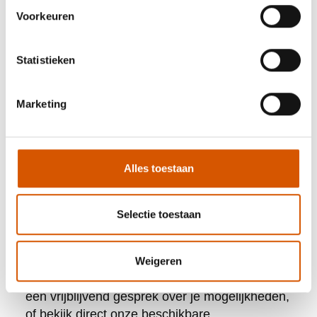
Hulp bij het plannen van examens en
Voorkeuren
keuringen
Transparante kostenoverzichten zonder
Statistieken
verborgen kosten
Nazorg en ondersteuning bij het vinden
Marketing
van werk
Door onze jarenlange ervaring in de
transportsector kennen wij alle regels en
Alles toestaan
procedures. Hierdoor voorkom je fouten die het
proces kunnen vertragen. Ook helpen wij bij
het vinden van geschikte werkgevers zodra je
Selectie toestaan
gekwalificeerd bent.
Klaar om te starten met je carrière als
Weigeren
taxichauffeur?
Neem contact met ons op
voor
een vrijblijvend gesprek over je mogelijkheden,
of
bekijk direct onze beschikbare