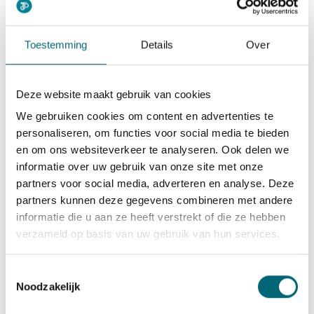
Hoe Top Support Nederland
helpt met
taxichauffeursregels en
Toestemming
Details
Over
certificering
Deze website maakt gebruik van cookies
Wij begeleiden je door het complete proces
We gebruiken cookies om content en advertenties te
van taxichauffeuropleiding en certificering. Van
personaliseren, om functies voor social media te bieden
de eerste intake tot het behalen van je
en om ons websiteverkeer te analyseren. Ook delen we
chauffeurskaart zorgen wij ervoor dat je alle
informatie over uw gebruik van onze site met onze
regels en eisen correct doorloopt, zonder
partners voor social media, adverteren en analyse. Deze
onnodige vertraging of extra kosten.
partners kunnen deze gegevens combineren met andere
informatie die u aan ze heeft verstrekt of die ze hebben
Onze dienstverlening omvat:
verzameld op basis van uw gebruik van hun services.
Complete begeleiding
bij het aanvragen
van alle benodigde documenten
Toestemmingsselectie
Noodzakelijk
Professionele opleiding met ervaren
instructeurs