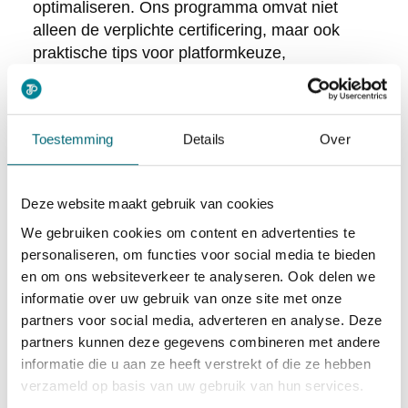
optimaliseren. Ons programma omvat niet
alleen de verplichte certificering, maar ook
praktische tips voor platformkeuze,
werkpatronen en kostenbeheersing om je
netto-inkomen te maximaliseren.
Onze dienstverlening bestaat uit:
Toestemming
Details
Over
Complete taxichauffeursopleiding
inclusief theorie en praktijk voor €2.270,32
Deze website maakt gebruik van cookies
(volledig traject)
We gebruiken cookies om content en advertenties te
Verkort traject voor ervaren chauffeurs
personaliseren, om functies voor social media te bieden
voor €1.500,00
en om ons websiteverkeer te analyseren. Ook delen we
informatie over uw gebruik van onze site met onze
Begeleiding bij de aanvraag van de
partners voor social media, adverteren en analyse. Deze
chauffeurskaart en CBR-examens
partners kunnen deze gegevens combineren met andere
Advies over de meest winstgevende
informatie die u aan ze heeft verstrekt of die ze hebben
platforms en werkstrategieën
verzameld op basis van uw gebruik van hun services.
Doorverwijzing naar betrouwbare