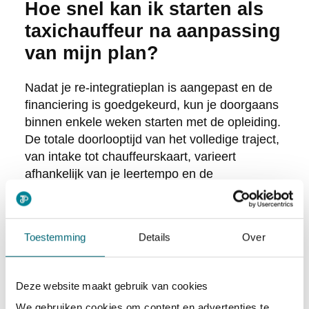
Hoe snel kan ik starten als
taxichauffeur na aanpassing
van mijn plan?
Nadat je re-integratieplan is aangepast en de
financiering is goedgekeurd, kun je doorgaans
binnen enkele weken starten met de opleiding.
De totale doorlooptijd van het volledige traject,
van intake tot chauffeurskaart, varieert
afhankelijk van je leertempo en de
beschikbaarheid van examens, maar ligt
gemiddeld tussen de zes en twaalf weken.
Toestemming
Details
Over
Bij het verkorte traject is de doorlooptijd korter,
omdat je minder lesdagen volgt en sneller
richting de examens gaat. Dit maakt het een
Deze website maakt gebruik van cookies
aantrekkelijke optie voor mensen die snel aan
de slag willen en al een bepaalde basis
We gebruiken cookies om content en advertenties te