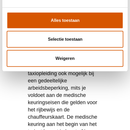
Veelgestelde
vragen
Alles toestaan
Kan ik een taxiopleiding
volgen als ik een
Selectie toestaan
gedeeltelijke
arbeidsbeperking heb?
Weigeren
Ja, in veel gevallen is een
taxiopleiding ook mogelijk bij
een gedeeltelijke
arbeidsbeperking, mits je
voldoet aan de medische
keuringseisen die gelden voor
het rijbewijs en de
chauffeurskaart. De medische
keuring aan het begin van het