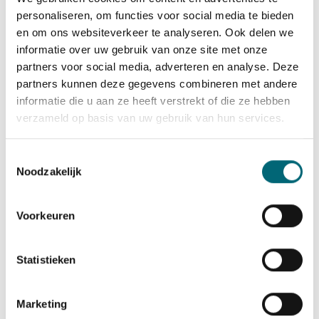
hebben.
personaliseren, om functies voor social media te bieden
en om ons websiteverkeer te analyseren. Ook delen we
Na het behalen van je chauffeurskaart ben je
informatie over uw gebruik van onze site met onze
officieel bevoegd om als taxichauffeur te
partners voor social media, adverteren en analyse. Deze
werken in Nederland. Via onze
taxichauffeur
partners kunnen deze gegevens combineren met andere
vacatures
koppelen we je aan werkgevers die
informatie die u aan ze heeft verstrekt of die ze hebben
actief op zoek zijn naar gekwalificeerde
verzameld op basis van uw gebruik van hun services.
chauffeurs. De overgang van opleiding naar
werk is daarmee zo klein mogelijk.
Toestemmingsselectie
Noodzakelijk
Wil je weten hoe jouw specifieke situatie
eruitziet en wat de snelste route is naar werk
Voorkeuren
als taxichauffeur? Meld je aan via onze
scholingsaanmelding
of
neem direct contact op
zodat we samen kunnen kijken wat er mogelijk
Statistieken
is binnen jouw re-integratietraject.
Marketing