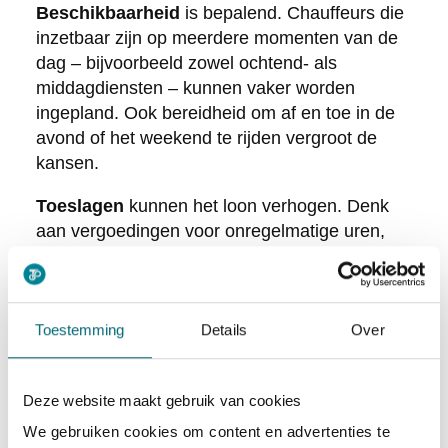
Beschikbaarheid
is bepalend. Chauffeurs die
inzetbaar zijn op meerdere momenten van de
dag – bijvoorbeeld zowel ochtend- als
middagdiensten – kunnen vaker worden
ingepland. Ook bereidheid om af en toe in de
avond of het weekend te rijden vergroot de
kansen.
Toeslagen
kunnen het loon verhogen. Denk
aan vergoedingen voor onregelmatige uren,
weekenddiensten of feestdagen, afhankelijk
van de ritsoort en opdrachtgever.
Breed inzetbaar zijn
helpt eveneens.
Toestemming
Details
Over
Wanneer je verschillende vormen van vervoer
kunt uitvoeren – zoals leerlingenvervoer, WMO
of Valys – ben je waardevoller voor planners
Deze website maakt gebruik van cookies
en is de kans groter dat je meer uren kunt
We gebruiken cookies om content en advertenties te