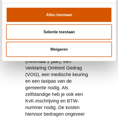
vragen
Alles toestaan
Welke documenten en
vergunningen heb ik
nodig om als
Selectie toestaan
taxichauffeur te
beginnen?
Weigeren
Je hebt een geldig rijbewijs B
(minimaal 2 jaar), een
Verklaring Omtrent Gedrag
(VOG), een medische keuring
en een taxipas van de
gemeente nodig. Als
zelfstandige heb je ook een
KvK-inschrijving en BTW-
nummer nodig. De kosten
hiervoor bedragen ongeveer