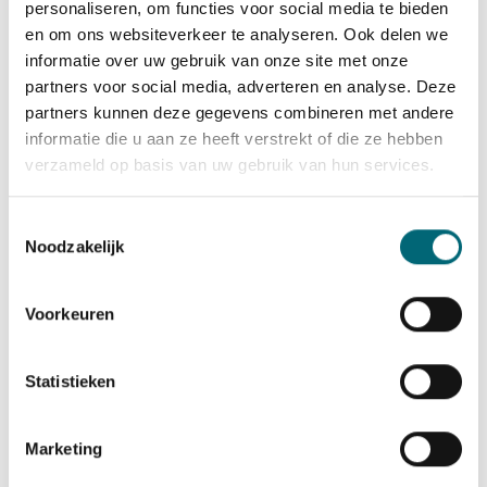
maken.
personaliseren, om functies voor social media te bieden
en om ons websiteverkeer te analyseren. Ook delen we
Professioneel en klantgericht werken
blijft
informatie over uw gebruik van onze site met onze
essentieel. Een prettige rijstijl, goede
partners voor social media, adverteren en analyse. Deze
communicatie en zorg voor reizigers zorgen
partners kunnen deze gegevens combineren met andere
voor tevreden opdrachtgevers. Dat vergroot de
informatie die u aan ze heeft verstrekt of die ze hebben
kans op vaste routes en continuïteit van werk.
verzameld op basis van uw gebruik van hun services.
Wil je
taxichauffeur worden
en optimaal
Toestemmingsselectie
verdienen? Wij begeleiden je door het
Noodzakelijk
complete traject van opleiding tot
werkplaatsing. Voor meer informatie over onze
diensten kun je direct
contact
met ons
Voorkeuren
opnemen voor een vrijblijvend gesprek over
jouw mogelijkheden in de taxibranche.
Statistieken
Marketing
Veelgestelde