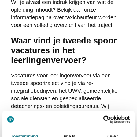
Wil je alvast een indruk krijgen van wat de
opleiding inhoudt? Bekijk dan onze
informatiepagina over taxichauffeur worden
voor een volledig overzicht van het traject.
Waar vind je tweede spoor
vacatures in het
leerlingenvervoer?
Vacatures voor leerlingenvervoer via een
tweede spoortraject vind je via re-
integratiebedrijven, het UWV, gemeentelijke
sociale diensten en gespecialiseerde
detacherings- en opleidingsbureaus. Wij
bemiddelen actief tussen opgeleid
taxipersoneel en werkgevers in de
transportsector, waaronder bedrijven die actief
Toestemming
Details
Over
zijn in het leerlingenvervoer.