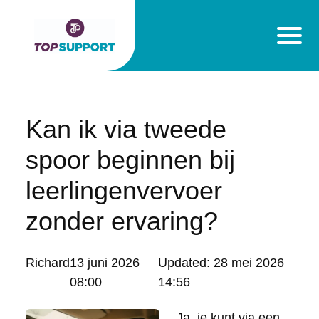
Kan ik via tweede
spoor beginnen bij
leerlingenvervoer
zonder ervaring?
Posted
Richard
13 juni 2026
Updated:
28 mei 2026
by:
08:00
14:56
Ja, je kunt via een