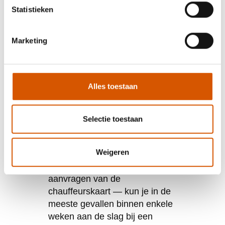
Statistieken
Veelgestelde
vragen
Marketing
Hoe lang duurt het
voordat ik na het tweede
Alles toestaan
spoortraject
daadwerkelijk aan het
werk ben?
Selectie toestaan
Na het afronden van het
Weigeren
volledige traject — inclusief
opleiding, examens en het
aanvragen van de
chauffeurskaart — kun je in de
meeste gevallen binnen enkele
weken aan de slag bij een