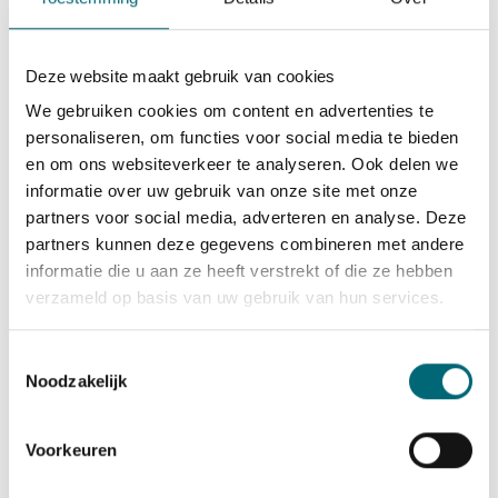
Een goede eerste stap is om je aan te melden
bij een organisatie die het volledige traject van
Deze website maakt gebruik van cookies
opleiding tot plaatsing begeleidt. Zo weet je
We gebruiken cookies om content en advertenties te
zeker dat je niet alleen je diploma haalt, maar
personaliseren, om functies voor social media te bieden
ook daadwerkelijk aan de slag kunt. Je kunt
en om ons websiteverkeer te analyseren. Ook delen we
direct
onze actuele taxichauffeur vacatures
informatie over uw gebruik van onze site met onze
bekijken om te zien welke werkgevers
partners voor social media, adverteren en analyse. Deze
momenteel op zoek zijn naar nieuwe
partners kunnen deze gegevens combineren met andere
chauffeurs.
informatie die u aan ze heeft verstrekt of die ze hebben
verzameld op basis van uw gebruik van hun services.
Heb je interesse in een tweede spoortraject
richting leerlingenvervoer en wil je weten of dit
Toestemmingsselectie
bij jouw situatie past?
Meld je aan voor een
Noodzakelijk
opleiding
of neem direct
contact met ons op
.
We bespreken graag samen welke
Voorkeuren
mogelijkheden er voor jou zijn in 2026.