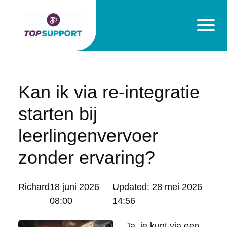
Kan ik via re-integratie
starten bij
leerlingenvervoer
zonder ervaring?
Posted
Richard
18 juni 2026
Updated:
28 mei 2026
by:
08:00
14:56
Ja, je kunt via een