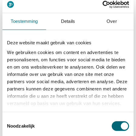
parttime functies van 20 tot 32 uur per week,
met vaste ritten in de ochtend en middag. Dat
maakt het een aantrekkelijke optie voor wie
Toestemming
Details
Over
een stabiele deeltijdbaan zoekt.
Naast het uurloon bieden veel werkgevers
Deze website maakt gebruik van cookies
reiskostenvergoeding, vakantiegeld en soms
We gebruiken cookies om content en advertenties te
ook een eindejaarsuitkering. Omdat de ritten
personaliseren, om functies voor social media te bieden
op vaste tijden plaatsvinden, weet je vooraf
en om ons websiteverkeer te analyseren. Ook delen we
precies wanneer je werkt. Voor mensen die
informatie over uw gebruik van onze site met onze
vanuit een uitkeringssituatie terugkeren naar
partners voor social media, adverteren en analyse. Deze
de arbeidsmarkt, biedt dit financiële
partners kunnen deze gegevens combineren met andere
voorspelbaarheid en rust.
informatie die u aan ze heeft verstrekt of die ze hebben
verzameld op basis van uw gebruik van hun services.
Wil je weten welke
vacatures voor
taxichauffeurs
er op dit moment beschikbaar
Toestemmingsselectie
zijn? We helpen je graag aan een passende
Noodzakelijk
werkplek na je opleiding. Klaar om de eerste