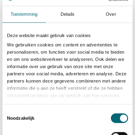
taxipasexamen?
Toestemming
Details
Over
Begin met een eerlijke analyse van waarom je
bent gezakt. Bekijk de feedback van de
Deze website maakt gebruik van cookies
examinator en identificeer je specifieke zwakke
punten. Maak een gericht studieplan waarin je
We gebruiken cookies om content en advertenties te
extra tijd besteedt aan deze onderdelen. Voor
personaliseren, om functies voor social media te bieden
het theorie-examen betekent dit intensief
en om ons websiteverkeer te analyseren. Ook delen we
oefenen met online oefenexamens en het
informatie over uw gebruik van onze site met onze
bestuderen van moeilijke onderwerpen.
partners voor social media, adverteren en analyse. Deze
partners kunnen deze gegevens combineren met andere
Voor het praktijkexamen is het verstandig om
informatie die u aan ze heeft verstrekt of die ze hebben
extra rijlessen te nemen met een
verzameld op basis van uw gebruik van hun services.
gespecialiseerde instructeur
die ervaring
heeft met taxiexamens. Zij kennen de
Toestemmingsselectie
specifieke eisen en kunnen je helpen om de
Noodzakelijk
juiste technieken onder de knie te krijgen.
Oefen vooral de onderdelen waarop je bent