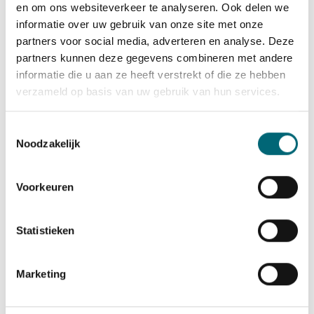
en om ons websiteverkeer te analyseren. Ook delen we
verzekeraars die ervaring hebben met
informatie over uw gebruik van onze site met onze
taxichauffeurs
partners voor social media, adverteren en analyse. Deze
Begeleiding bij het vergelijken van offertes
partners kunnen deze gegevens combineren met andere
en het kiezen van de beste dekking
informatie die u aan ze heeft verstrekt of die ze hebben
Ondersteuning bij het complete
verzameld op basis van uw gebruik van hun services.
opstartproces, van opleiding tot de eerste
ritten
Toestemmingsselectie
Noodzakelijk
Doorlopende advisering over wijzigingen in
verzekeringen en regelgeving
Voorkeuren
Of je nu kiest voor een eigen taxi of lease, wij
helpen je de juiste keuzes te maken, zodat je
Statistieken
goed verzekerd en conform alle regelgeving
aan de slag kunt.
Neem contact op
voor een
vrijblijvend gesprek over jouw situatie, of
bekijk
Marketing
onze vacatures
om direct te starten in de
taxibranche met onze volledige ondersteuning.