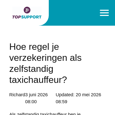
Hoe regel je
verzekeringen als
zelfstandig
taxichauffeur?
Posted
Richard
3 juni 2026
Updated:
20 mei 2026
by:
08:00
08:59
Als zelfstandig taxichauffeur ben je