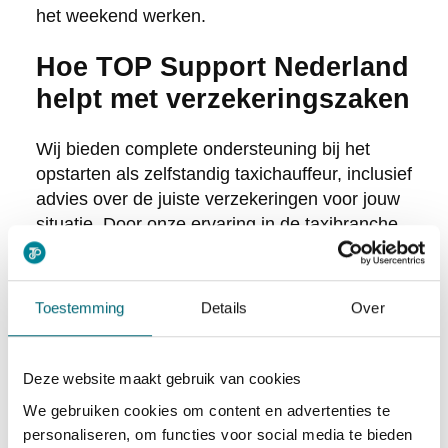
het weekend werken.
Hoe TOP Support Nederland
helpt met verzekeringszaken
Wij bieden complete ondersteuning bij het
opstarten als zelfstandig taxichauffeur, inclusief
advies over de juiste verzekeringen voor jouw
situatie. Door onze ervaring in de taxibranche
weten we precies welke verzekeringen je nodig
hebt en welke aanbieders het beste presteren.
Toestemming
Details
Over
Onze ondersteuning omvat:
Persoonlijk advies over
Deze website maakt gebruik van cookies
verzekeringspakketten die passen bij jouw
We gebruiken cookies om content en advertenties te
budget en behoeften
personaliseren, om functies voor social media te bieden
Contacten met gespecialiseerde