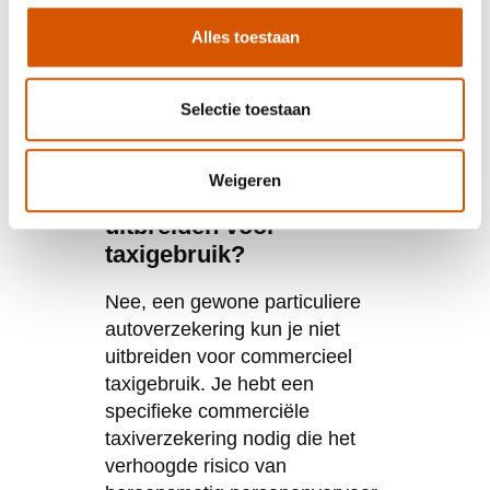
Alles toestaan
Veelgestelde
vragen
Selectie toestaan
Kan ik mijn huidige
Weigeren
autoverzekering
uitbreiden voor
taxigebruik?
Nee, een gewone particuliere
autoverzekering kun je niet
uitbreiden voor commercieel
taxigebruik. Je hebt een
specifieke commerciële
taxiverzekering nodig die het
verhoogde risico van